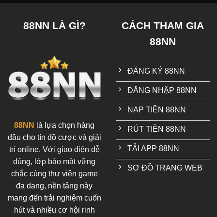
88NN LÀ GÌ?
CÁCH THAM GIA
88NN
ĐĂNG KÝ 88NN
ĐĂNG NHẬP 88NN
NẠP TIỀN 88NN
88NN
là lựa chọn hàng
RÚT TIỀN 88NN
đầu cho tín đồ cược và giải
TẢI APP 88NN
trí online. Với giao diện dễ
dùng, lớp bảo mật vững
SƠ ĐỒ TRANG WEB
chắc cùng thư viện game
đa dạng, nền tảng này
mang đến trải nghiệm cuốn
hút và nhiều cơ hội rinh