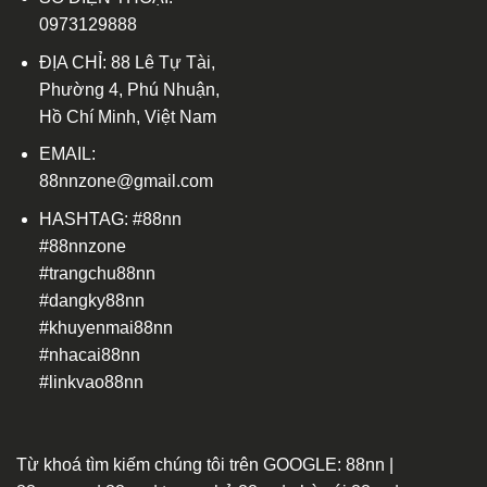
0973129888
ĐỊA CHỈ: 88 Lê Tự Tài,
Phường 4, Phú Nhuận,
Hồ Chí Minh, Việt Nam
EMAIL:
88nnzone@gmail.com
HASHTAG: #88nn
#88nnzone
#trangchu88nn
#dangky88nn
#khuyenmai88nn
#nhacai88nn
#linkvao88nn
Từ khoá tìm kiếm chúng tôi trên GOOGLE: 88nn |