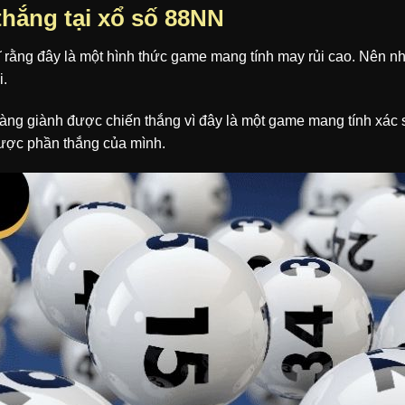
thắng tại xổ số 88NN
 rằng đây là một hình thức game mang tính may rủi cao. Nên nh
i.
 dàng giành được chiến thắng vì đây là một game mang tính xác
được phần thắng của mình.