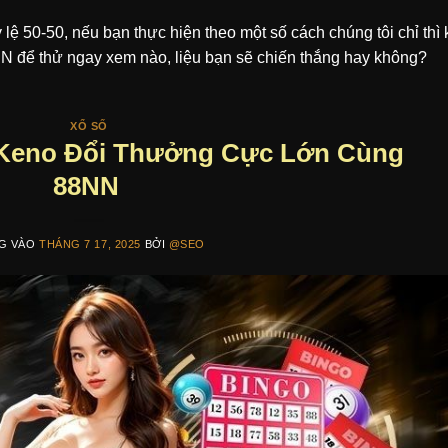
 lệ 50-50, nếu bạn thực hiện theo một số cách chúng tôi chỉ th
NN để thử ngay xem nào, liệu bạn sẽ chiến thắng hay không?
XỔ SỐ
 Keno Đổi Thưởng Cực Lớn Cùng
88NN
G VÀO
THÁNG 7 17, 2025
BỞI
@SEO