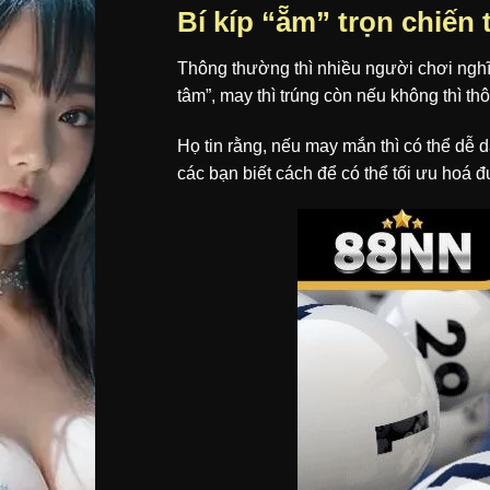
Bí kíp “ẵm” trọn chiến 
Thông thường thì nhiều người chơi nghĩ
tâm”, may thì trúng còn nếu không thì thô
Họ tin rằng, nếu may mắn thì có thể dễ
các bạn biết cách để có thể tối ưu hoá 