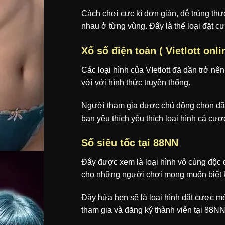
Cách chơi cực kì đơn giản, dễ trúng th
nhau ở từng vùng. Đây là thể loại đặt 
Xổ số điện toàn ( Vietlott onli
Các loại hình của VIetlott đã dần trở nê
với với hình thức truyền thống.
Người tham gia được chủ động chọn dãy 
bạn yêu thích yêu thích loại hình cá cư
Số siêu tốc tại 88NN
Đây được xem là loại hình vô cùng độc đ
cho những người chơi mong muốn biết k
Đây hứa hẹn sẽ là loại hình đặt cược 
tham gia và đăng ký thành viên tại 88NN