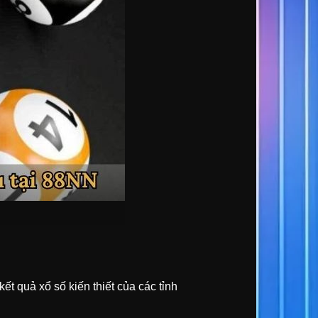
ết quả xổ số kiến thiết của các tỉnh