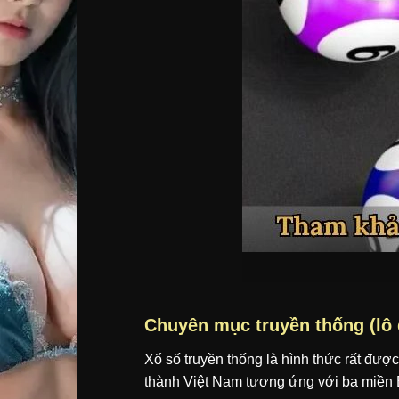
Chuyên mục truyền thống (lô 
Xổ số truyền thống là hình thức rất được
thành Việt Nam tương ứng với ba miền