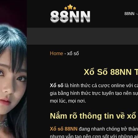
Bỏ
qua
88NN
nội
dung
Home
-
xổ số
Xổ Số 88NN T
Xổ số
là hình thức cá cược online với 
gia bằng hình thức trực tuyến tạo nên sự
mọi lúc, mọi nơi.
Nắm rõ thông tin về xổ
Xổ số 88NN
đang nhanh chóng trở thàn
nhưng vẫn tạo nên cơn sốt với những ai 