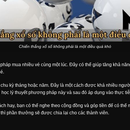
Chiến thắng xổ số không phải là một điều quá khó
pháp mua nhiều vé cùng một lúc. Đây có thể giúp tăng khả năn
é.
hu kỳ tháng hoặc năm. Đây là một cách được khá nhiều người
 học lý thuyết phương pháp này và sau đó áp dụng vào thực tiễ
ch hay, bạn có thể nghe theo cộng đồng và góp tiền để có thể
hì phần thưởng sẽ được chia lại cho các thành viên.