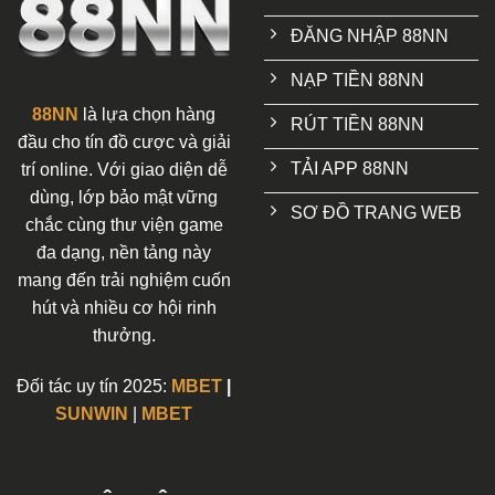
ĐĂNG NHẬP 88NN
NẠP TIỀN 88NN
88NN
là lựa chọn hàng
RÚT TIỀN 88NN
đầu cho tín đồ cược và giải
TẢI APP 88NN
trí online. Với giao diện dễ
dùng, lớp bảo mật vững
SƠ ĐỒ TRANG WEB
chắc cùng thư viện game
đa dạng, nền tảng này
mang đến trải nghiệm cuốn
hút và nhiều cơ hội rinh
thưởng.
Đối tác uy tín 2025:
MBET
|
SUNWIN
|
MBET