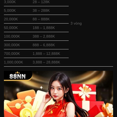
3,000K
28 – 128K
5,000K
38 – 288K
20,000K
88 – 888K
3 vòng
50,000K
188 – 1,888K
100,000K
388 – 2,888K
300,000K
888 – 6,888K
700,000K
1,888 – 12,888K
1,000,000K
3,888 – 28,888K