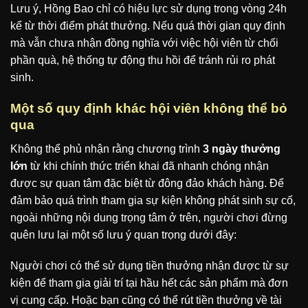
Lưu ý, Hồng Bao chỉ có hiệu lực sử dụng trong vòng 24h
kể từ thời điểm phát thưởng. Nếu quá thời gian quy định
mà vẫn chưa nhận đồng nghĩa với việc hội viên từ chối
phần quà, hệ thống tự động thu hồi để tránh rủi ro phát
sinh.
Một số quy định khác hội viên không thể bỏ
qua
Không thể phủ nhận rằng chương trình
3 ngày thưởng
lớn
từ khi chính thức triển khai đã nhanh chóng nhận
được sự quan tâm đặc biệt từ đông đảo khách hàng. Để
đảm bảo quá trình tham gia sự kiện không phát sinh sự cố,
ngoài những nội dung trọng tâm ở trên, người chơi đừng
quên lưu lại một số lưu ý quan trọng dưới đây:
Người chơi có thể sử dụng tiền thưởng nhận được từ sự
kiện để tham gia giải trí tại hầu hết các sản phẩm mà đơn
vị cung cấp. Hoặc bạn cũng có thể rút tiền thưởng về tài