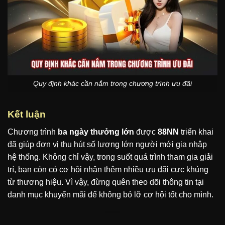
Quy định khác cần nắm trong chương trình ưu đãi
Kết luận
Chương trình
ba ngày thưởng lớn
được
88NN
triển khai
đã giúp đơn vị thu hút số lượng lớn người mới gia nhập
hệ thống. Không chỉ vậy, trong suốt quá trình tham gia giải
trí, bạn còn có cơ hội nhận thêm nhiều ưu đãi cực khủng
từ thương hiệu. Vì vậy, đừng quên theo dõi thông tin tại
danh mục khuyến mãi để không bỏ lỡ cơ hội tốt cho mình.