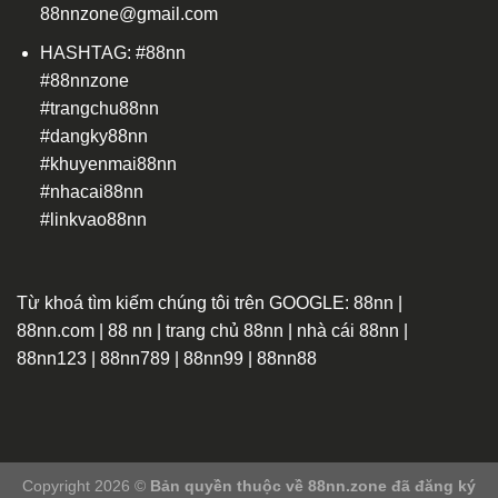
88nnzone@gmail.com
HASHTAG: #88nn
#88nnzone
#trangchu88nn
#dangky88nn
#khuyenmai88nn
#nhacai88nn
#linkvao88nn
Từ khoá tìm kiếm chúng tôi trên GOOGLE: 88nn |
88nn.com | 88 nn | trang chủ 88nn | nhà cái 88nn |
88nn123 | 88nn789 | 88nn99 | 88nn88
Copyright 2026 ©
Bản quyền thuộc về 88nn.zone đã đăng ký