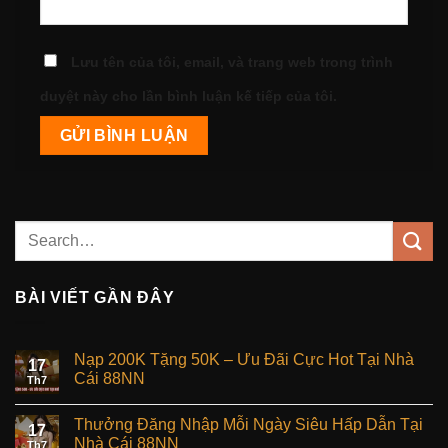
Lưu tên của tôi, email, và trang web trong trình
duyệt này cho lần bình luận kế tiếp của tôi.
BÀI VIẾT GẦN ĐÂY
Nạp 200K Tặng 50K – Ưu Đãi Cực Hot Tại Nhà
17
Cái 88NN
Th7
Thưởng Đăng Nhập Mỗi Ngày Siêu Hấp Dẫn Tại
17
Nhà Cái 88NN
Th7