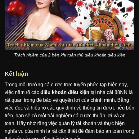
Trách nhiệm của 2 bên khi tuân thủ điều khoản điều kiện
Kết luận
Trong môi trường cá cược trực tuyến phức tạp hiện nay,
việc nắm rõ các
điều khoản điều kiện
tại nhà cái 88NN là
rất quan trọng để bảo vệ quyền lợi của chính mình. Bằng
việc đọc và hiểu rõ các quy định về thông tin được nêu bên
trên, bạn sẽ có một trải nghiệm cá cược thuận lợi và an
toàn. Hãy nhớ rằng việc quản lý tài khoản và thực hiện
nghĩa vụ của mình là rất cần thiết để đảm bảo an toàn trong
thế giới cá cược đầy thử thách này.