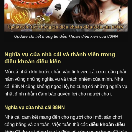
Update chi tiết thông tin điều khoản điều kiện của 88NN
Nghĩa vụ của nhà cái và thành viên trong
điều khoản điều kiện
Mỗi cá nhân khi bước chân vào lĩnh vực cá cược cần phải
nắm vững những nghĩa vụ và trách nhiệm của mình. Nhà
cái 88NN cũng không ngoại lệ, họ cũng có những nghĩa vụ
nhất định nhằm đảm bảo quyền lợi cho người chơi.
Nghĩa vụ của nhà cái 88NN
Nhà cái cam kết mang đến cho người chơi một sân chơi
công bằng và an toàn. Việc tuân thủ các
điều khoản điều
kiện
đã được thông báo là điều vô cùng quan trọng để bảo