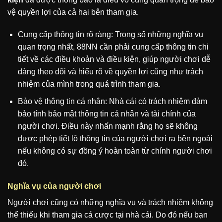
vệ quyền lợi của cả hai bên tham gia.
Cung cấp thông tin rõ ràng: Trong số những nghĩa vụ
quan trọng nhất, 88NN cần phải cung cấp thông tin chi
tiết về các điều khoản và điều kiện, giúp người chơi dễ
dàng theo dõi và hiểu rõ về quyền lợi cũng như trách
nhiệm của mình trong quá trình tham gia.
Bảo vệ thông tin cá nhân: Nhà cái có trách nhiệm đảm
bảo tính bảo mật thông tin cá nhân và tài chính của
người chơi. Điều này nhấn mạnh rằng họ sẽ không
được phép tiết lộ thông tin của người chơi ra bên ngoài
nếu không có sự đồng ý hoàn toàn từ chính người chơi
đó.
Nghĩa vụ của người chơi
Người chơi cũng có những nghĩa vụ và trách nhiệm không
thể thiếu khi tham gia cá cược tại nhà cái. Do đó nếu bạn