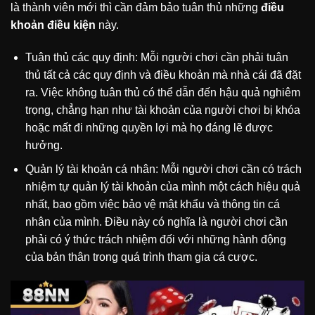
là thành viên mới thì cần đảm bảo tuân thủ những
điều
khoản điều kiện
này.
Tuân thủ các quy định: Mỗi người chơi cần phải tuân
thủ tất cả các quy định và điều khoản mà nhà cái đã đặt
ra. Việc không tuân thủ có thể dẫn đến hậu quả nghiêm
trọng, chẳng hạn như tài khoản của người chơi bị khóa
hoặc mất đi những quyền lợi mà họ đáng lẽ được
hưởng.
Quản lý tài khoản cá nhân: Mỗi người chơi cần có trách
nhiệm tự quản lý tài khoản của mình một cách hiệu quả
nhất, bao gồm việc bảo vệ mật khẩu và thông tin cá
nhân của mình. Điều này có nghĩa là người chơi cần
phải có ý thức trách nhiệm đối với những hành động
của bản thân trong quá trình tham gia cá cược.