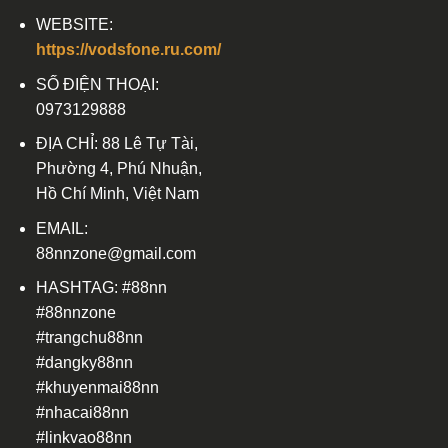
WEBSITE:
https://vodsfone.ru.com/
SỐ ĐIỆN THOẠI:
0973129888
ĐỊA CHỈ: 88 Lê Tự Tài,
Phường 4, Phú Nhuận,
Hồ Chí Minh, Việt Nam
EMAIL:
88nnzone@gmail.com
HASHTAG: #88nn
#88nnzone
#trangchu88nn
#dangky88nn
#khuyenmai88nn
#nhacai88nn
#linkvao88nn