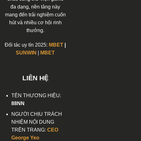
đa dạng, nền tảng này
mang đến trải nghiệm cuốn
hút và nhiều cơ hội rinh
thưởng.
Đối tác uy tín 2025:
MBET
|
SUNWIN
|
MBET
LIÊN HỆ
TÊN THƯƠNG HIỆU:
88NN
NGƯỜI CHỊU TRÁCH
NHIỆM NỘI DUNG
TRÊN TRANG:
CEO
George Yeo