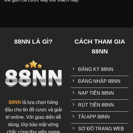
88NN LÀ GÌ?
CÁCH THAM GIA
88NN
ĐĂNG KÝ 88NN
ĐĂNG NHẬP 88NN
NẠP TIỀN 88NN
88NN
là lựa chọn hàng
RÚT TIỀN 88NN
đầu cho tín đồ cược và giải
TẢI APP 88NN
trí online. Với giao diện dễ
dùng, lớp bảo mật vững
SƠ ĐỒ TRANG WEB
chắc cùng thư viện game