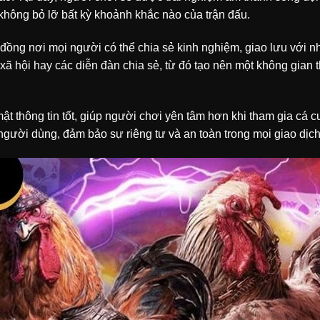
không bỏ lỡ bất kỳ khoảnh khắc nào của trận đấu.
đồng nơi mọi người có thể chia sẻ kinh nghiệm, giao lưu với 
 xã hội hay các diễn đàn chia sẻ, từ đó tạo nên một không gian
ật thông tin tốt, giúp người chơi yên tâm hơn khi tham gia cá
 người dùng, đảm bảo sự riêng tư và an toàn trong mọi giao dịch