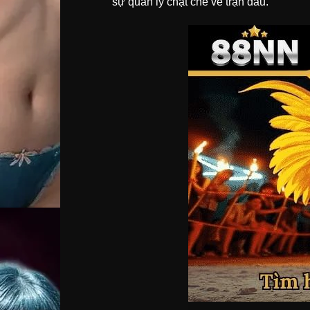
sự quản lý chặt chẽ về trận đấu.