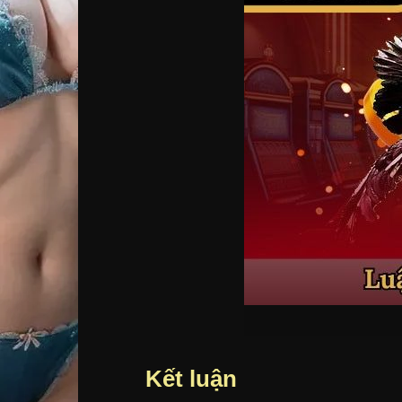
Kết luận