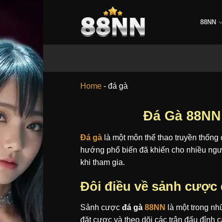
Bỏ
qua
88NN
nội
dung
Home
-
đá gà
Đá Gà 88NN 
Đá gà
là một môn thể thao truyền thống
hướng phổ biến đã khiến cho nhiều ngườ
khi tham gia.
Đôi điều về sảnh cược
Sảnh cược
đá gà
88NN
là một trong nh
đặt cược và theo dõi các trận đấu đỉnh c