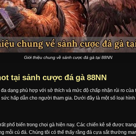
Giới thiệu chung về sảnh cược đá gà tại 88NN
hot tại sảnh cược đá gà 88NN
 đa dạng phù hợp với sở thích và mức độ chấp nhận rủi ro của
 sức hấp dẫn cho người tham gia. Dưới đây là một số loại hìn
rất phổ biến trong chọi gà hiện nay. Các chiến kê sẽ được tran
g mỗi cú đá. Chúng tôi có thể thấy rằng đá cựa sắt thường man