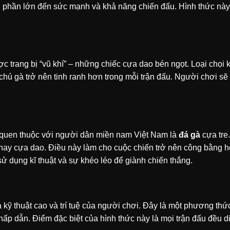
h phần lớn đến sức mạnh và khả năng chiến đấu. Hình thức này 
c trang bị “vũ khí” – những chiếc cựa dao bén ngọt. Loại chọi k
 chú gà trở nên tinh ranh hơn trong mỗi trận đấu. Người chơi s
g quen thuộc với người dân miền nam Việt Nam là
đá gà
cựa tre
hay cựa dao. Điều này làm cho cuộc chiến trở nên công bằng hơ
sử dụng kĩ thuật và sự khéo léo để giành chiến thắng.
 kỹ thuật cao và trí tuệ của người chơi. Đây là một phương thứ
ấp dẫn. Điểm đặc biệt của hình thức này là mọi trận đấu đều di