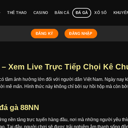
THỂ THAO
CASINO
BẮN CÁ
ĐÁ GÀ
XỔ SỐ
KHUYẾN
ĐĂNG KÝ
ĐĂNG NHẬP
– Xem Live Trực Tiếp Chọi Kê C
 có tầm ảnh hưởng lớn đối với người dân Việt Nam. Ngày nay khi
i mê mẩn. Hình thức này không chỉ bởi sự hồi hộp mà còn bởi 
 đá gà 88NN
ững nền tảng trực tuyến hàng đầu, nơi mà những người yêu thíc
ao. Tại đây, người chơi sẽ được trải nghiệm âm thanh sống động