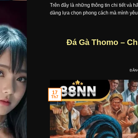
Trên đây là những thông tin chi tiết và 
dàng lựa chọn phong cách mà mình yêu t
Đá Gà Thomo – Chi
ĐĂN
17
Th7