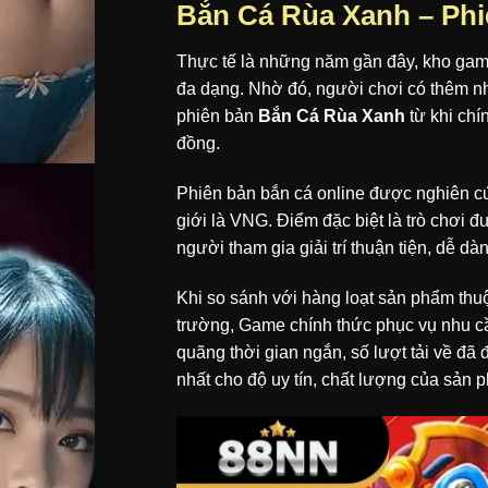
Bắn Cá Rùa Xanh – Phi
Thực tế là những năm gần đây, kho game 
đa dạng. Nhờ đó, người chơi có thêm n
phiên bản
Bắn Cá Rùa Xanh
từ khi chí
đồng.
Phiên bản bắn cá online được nghiên c
giới là VNG. Điểm đặc biệt là trò chơi đ
người tham gia giải trí thuận tiện, dễ d
Khi so sánh với hàng loạt sản phẩm thuộc
trường, Game chính thức phục vụ nhu cầ
quãng thời gian ngắn, số lượt tải về đã
nhất cho độ uy tín, chất lượng của sản 