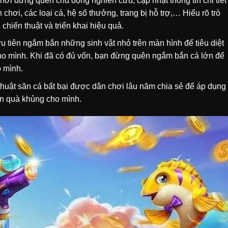
chơi đừng quên chủ động nghiên cứu, cập nhật thông tin chi tiết
hơi, các loại cá, hệ số thưởng, trang bị hỗ trợ,… Hiểu rõ trò
hiến thuật và triển khai hiệu quả.
ưu tiên ngắm bắn những sinh vật nhỏ trên màn hình để tiêu diệt
ho mình. Khi đã có đủ vốn, bạn đừng quên ngắm bắn cá lớn để
 mình.
huật săn cá bất bại được dân chơi lâu năm chia sẻ để áp dụng
ận quà khủng cho mình.