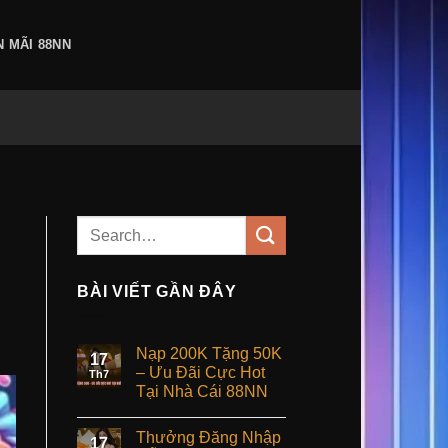
 MÃI 88NN
BÀI VIẾT GẦN ĐÂY
Nạp 200K Tặng 50K
17
– Ưu Đãi Cực Hot
Th7
Tại Nhà Cái 88NN
Thưởng Đăng Nhập
17