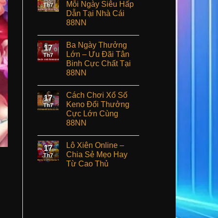
Mỗi Ngày Siêu Hấp
Th7
Dẫn Tại Nhà Cái
88NN
Ba Ngày Thưởng
17
Lớn – Ưu Đãi Tân
Th7
Binh Cực Chất Tại
88NN
Cách Chơi Xổ Số
17
Keno Đổi Thưởng
Th7
Cực Lớn Cùng
88NN
Lô Xiên Online –
17
Chia Sẻ Mẹo Hay
Th7
Từ Cao Thủ