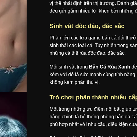
vị thế nhất định trên thị trường. Đánh g
đều gửi gắm nhiều lời khen bởi những 
Sinh vật độc đáo, đặc sắc
Phần lớn các tựa game bắn cá đổi thưởng
sinh thái các loài cá. Tuy nhiên trong s
những cá thể rùa độc đáo, đặc sắc.
Mỗi sinh vật trong
Bắn Cá Rùa Xanh
đều
kèm với đó là sức mạnh cùng tính năng r
không kém phần thú vị.
Trò chơi phân thành nhiều cấ
Một trong những ưu điểm nổi bật giúp 
hàng chính là hệ thống phòng bắn đa cấ
phù hợp nhất với nhu cầu, điều kiện của