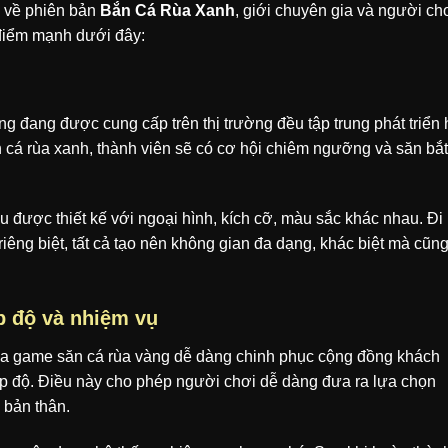
iá về phiên bản
Bắn Cá Rùa Xanh
, giới chuyên gia và người ch
điểm mạnh dưới đây:
 đang được cung cấp trên thị trường đều tập trung phát triển 
ăn cá rùa xanh, thành viên sẽ có cơ hội chiêm ngưỡng và săn bắt
 được thiết kế với ngoại hình, kích cỡ, màu sắc khác nhau. Đi
iêng biệt, tất cả tạo nên không gian đa dạng, khác biệt mà cũn
p độ và nhiệm vụ
tựa game săn cá rùa vàng dễ dàng chinh phục cộng đồng khách
p độ. Điều này cho phép người chơi dễ dàng đưa ra lựa chọn
 bản thân.