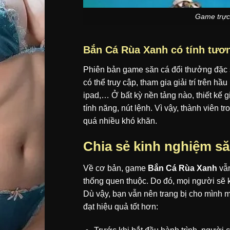
Game trực 
Bắn Cá Rùa Xanh có tính tươn
Phiên bản game săn cá đổi thưởng đặc 
có thể truy cập, tham gia giải trí trên h
ipad,… Ở bất kỳ nền tảng nào, thiết kế 
tính năng, nút lệnh. Vì vậy, thành viên t
quá nhiều khó khăn.
Chia sẻ kinh nghiệm să
Về cơ bản, game
Bắn Cá Rùa Xanh
vẫn
thống quen thuộc. Do đó, mọi người sẽ k
Dù vậy, bạn vẫn nên trang bị cho mình 
đạt hiệu quả tốt hơn: