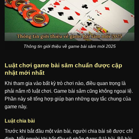
Thông tin giới thiệu về game bài sâm mới 2025
Luật chơi game bài sâm chuẩn được cập
nhật mới nhất
Khi tham gia vào bất kỳ trò chơi nào, điều quan trọng là
phải nắm rõ luật chơi. Game bài sâm cũng không ngoại lệ.
Phần này sẽ tổng hợp giúp bạn những quy tắc chung của
game này.
Luật chia bài
Trước khi bắt đầu một ván bài, người chia bài sẽ được chỉ
định. Mỗi người khi bắt đầu sẽ nhận được 9 lá bài. Bộ bài