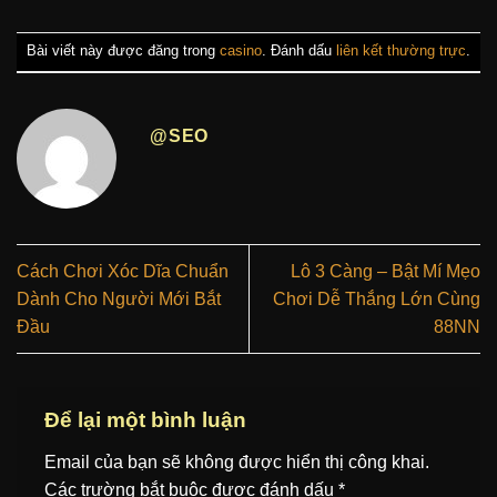
Bài viết này được đăng trong
casino
. Đánh dấu
liên kết thường trực
.
@SEO
Cách Chơi Xóc Dĩa Chuẩn
Lô 3 Càng – Bật Mí Mẹo
Dành Cho Người Mới Bắt
Chơi Dễ Thắng Lớn Cùng
Đầu
88NN
Để lại một bình luận
Email của bạn sẽ không được hiển thị công khai.
Các trường bắt buộc được đánh dấu
*