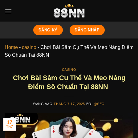
Bỏ
qua
nội
dung
ĐĂNG KÝ
ĐĂNG NHẬP
Home
-
casino
-
Chơi Bài Sâm Cụ Thể Và Mẹo Nâng Điểm
Số Chuẩn Tại 88NN
CASINO
Chơi Bài Sâm Cụ Thể Và Mẹo Nâng
Điểm Số Chuẩn Tại 88NN
ĐĂNG VÀO
THÁNG 7 17, 2025
BỞI
@SEO
17
Th7