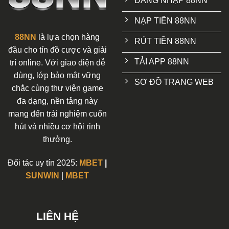
ĐĂNG NHẬP 88NN
NẠP TIỀN 88NN
88NN
là lựa chọn hàng
RÚT TIỀN 88NN
đầu cho tín đồ cược và giải
TẢI APP 88NN
trí online. Với giao diện dễ
dùng, lớp bảo mật vững
SƠ ĐỒ TRANG WEB
chắc cùng thư viện game
đa dạng, nền tảng này
mang đến trải nghiệm cuốn
hút và nhiều cơ hội rinh
thưởng.
Đối tác uy tín 2025:
MBET
|
SUNWIN
|
MBET
LIÊN HỆ