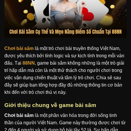
Chơi bài sâm
là một trò chơi bài truyền thống Việt Nam,
được yêu thích bởi tính logic và sự kịch tính trong mỗi ván
đấu. Tại
88NN
, game bài sâm không những là một trò giải
trí hấp dẫn mà còn là một thử thách cho người chơi trong
việc vận dụng chiến thuật và tâm lý trò chơi. Chia sẻ sau
đây sẽ giúp bạn tổng hợp đầy đủ những thông tin cơ bản
khi đến với trò chơi thú vị này.
Giới thiệu chung về game bài sâm
Chơi bài sâm
là một phần văn hóa trong đời sống tinh
thần của người Việt Nam. Game này thường được chơi từ
2 đến 4 người và sử dụng bộ bài tây 52 lá. Sự hấp dẫn