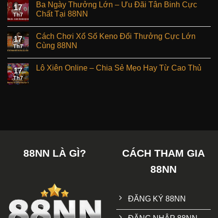
Ba Ngày Thưởng Lớn – Ưu Đãi Tân Binh Cực
17
Chất Tại 88NN
Th7
Cách Chơi Xổ Số Keno Đổi Thưởng Cực Lớn
17
Cùng 88NN
Th7
Lô Xiên Online – Chia Sẻ Mẹo Hay Từ Cao Thủ
17
Th7
88NN LÀ GÌ?
CÁCH THAM GIA
88NN
ĐĂNG KÝ 88NN