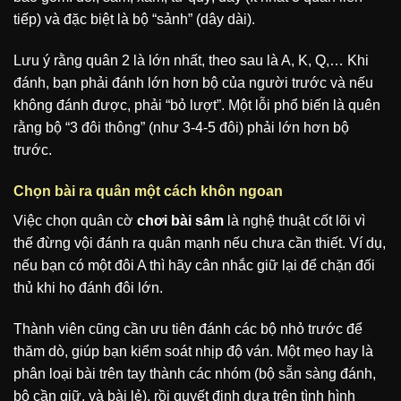
tiếp) và đặc biệt là bộ “sảnh” (dây dài).
Lưu ý rằng quân 2 là lớn nhất, theo sau là A, K, Q,… Khi
đánh, bạn phải đánh lớn hơn bộ của người trước và nếu
không đánh được, phải “bỏ lượt”. Một lỗi phổ biến là quên
rằng bộ “3 đôi thông” (như 3-4-5 đôi) phải lớn hơn bộ
trước.
Chọn bài ra quân một cách khôn ngoan
Việc chọn quân cờ
chơi bài sâm
là nghệ thuật cốt lõi vì
thế đừng vội đánh ra quân mạnh nếu chưa cần thiết. Ví dụ,
nếu bạn có một đôi A thì hãy cân nhắc giữ lại để chặn đối
thủ khi họ đánh đôi lớn.
Thành viên cũng cần ưu tiên đánh các bộ nhỏ trước để
thăm dò, giúp bạn kiểm soát nhịp độ ván. Một mẹo hay là
phân loại bài trên tay thành các nhóm (bộ sẵn sàng đánh,
bộ cần giữ, và bài lẻ), rồi quyết định dựa trên tình hình