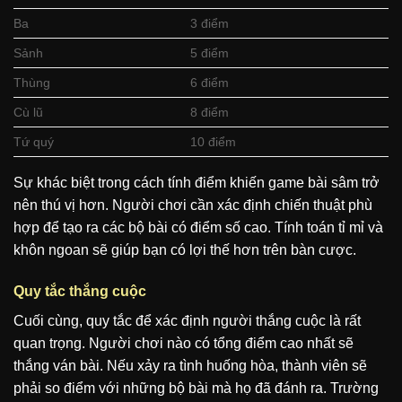
Ba
3 điểm
Sảnh
5 điểm
Thùng
6 điểm
Cù lũ
8 điểm
Tứ quý
10 điểm
Sự khác biệt trong cách tính điểm khiến game bài sâm trở
nên thú vị hơn. Người chơi cần xác định chiến thuật phù
hợp để tạo ra các bộ bài có điểm số cao. Tính toán tỉ mỉ và
khôn ngoan sẽ giúp bạn có lợi thế hơn trên bàn cược.
Quy tắc thắng cuộc
Cuối cùng, quy tắc để xác định người thắng cuộc là rất
quan trọng. Người chơi nào có tổng điểm cao nhất sẽ
thắng ván bài. Nếu xảy ra tình huống hòa, thành viên sẽ
phải so điểm với những bộ bài mà họ đã đánh ra. Trường