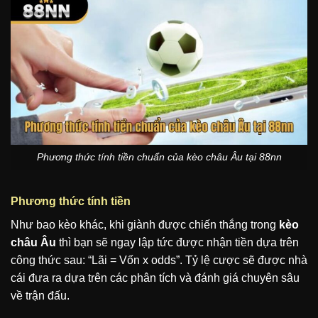
Phương thức tính tiền chuẩn của kèo châu Âu tại 88nn
Phương thức tính tiền
Như bao kèo khác, khi giành được chiến thắng trong
kèo
châu Âu
thì bạn sẽ ngay lập tức được nhận tiền dựa trên
công thức sau: “Lãi = Vốn x odds”. Tỷ lệ cược sẽ được nhà
cái đưa ra dựa trên các phân tích và đánh giá chuyên sâu
về trận đấu.