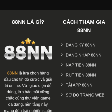
88NN LÀ GÌ?
CÁCH THAM GIA
88NN
ĐĂNG KÝ 88NN
ĐĂNG NHẬP 88NN
NẠP TIỀN 88NN
88NN
là lựa chọn hàng
RÚT TIỀN 88NN
đầu cho tín đồ cược và giải
TẢI APP 88NN
trí online. Với giao diện dễ
dùng, lớp bảo mật vững
SƠ ĐỒ TRANG WEB
chắc cùng thư viện game
đa dạng, nền tảng này
mang đến trải nghiệm cuốn