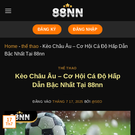
Bỏ
qua
nội
dung
ĐĂNG KÝ
ĐĂNG NHẬP
Home
-
thể thao
-
Kèo Châu Âu – Cơ Hội Cá Độ Hấp Dẫn
Bậc Nhất Tại 88nn
THỂ THAO
Kèo Châu Âu – Cơ Hội Cá Độ Hấp
Dẫn Bậc Nhất Tại 88nn
ĐĂNG VÀO
THÁNG 7 17, 2025
BỞI
@SEO
17
Th7