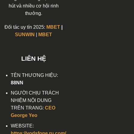
hút và nhiều cơ hội rinh
thưởng.
Đối tác uy tín 2025:
MBET
|
SUNWIN
|
MBET
LIÊN HỆ
TÊN THƯƠNG HIỆU:
88NN
NGƯỜI CHỊU TRÁCH
NHIỆM NỘI DUNG
TRÊN TRANG:
CEO
George Yeo
WEBSITE:
https://vodsfone.ru.com/