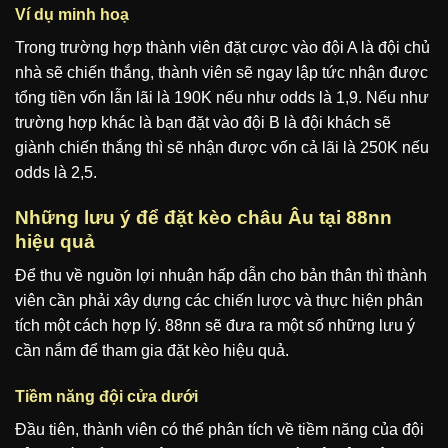
Ví dụ minh hoạ
Trong trường hợp thành viên đặt cược vào đội A là đội chủ
nhà sẽ chiến thắng, thành viên sẽ ngay lập tức nhận được
tổng tiền vốn lẫn lãi là 190K nếu như odds là 1,9. Nếu như
trường hợp khác là bạn đặt vào đội B là đội khách sẽ
giành chiến thắng thì sẽ nhận được vốn cả lãi là 250K nếu
odds là 2,5.
Những lưu ý để đặt kèo châu Âu tại 88nn
hiệu quả
Để thu về nguồn lợi nhuận hấp dẫn cho bản thân thì thành
viên cần phải xây dựng các chiến lược và thực hiện phân
tích một cách hợp lý. 88nn sẽ đưa ra một số những lưu ý
cần nắm để tham gia đặt kèo hiệu quả.
Tiềm năng đội cửa dưới
Đầu tiên, thành viên có thể phân tích về tiềm năng của đội